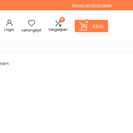
Nieuws en blogs lezen
0
0
€
0.00
Login
Vergelijken
verlanglijst
 gram