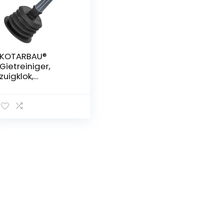
KOTARBAU®
Gietreiniger,
zuigklok,
onmisbare
huishoudelijke
apparaten voor
hotels en
reidenten in
noodsituaties