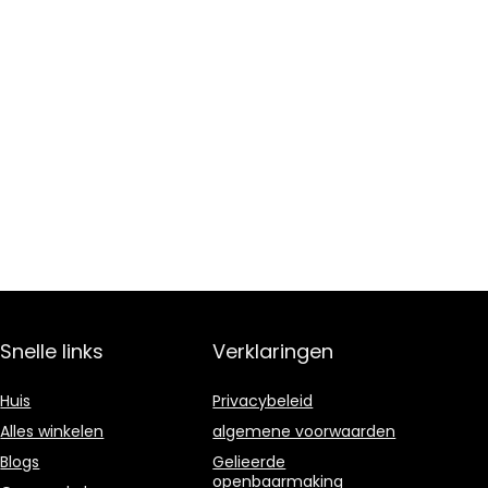
Snelle links
Verklaringen
Huis
Privacybeleid
Alles winkelen
algemene voorwaarden
Blogs
Gelieerde
openbaarmaking