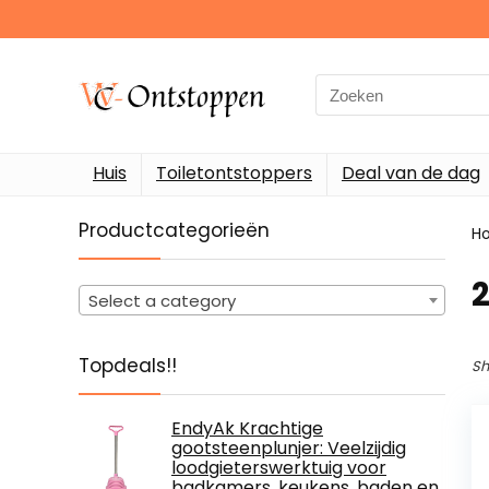
Search
for:
Huis
Toiletontstoppers
Deal van de dag
Productcategorieën
H
‎
Select a category
Topdeals!!
Sh
EndyAk Krachtige
gootsteenplunjer: Veelzijdig
loodgieterswerktuig voor
badkamers, keukens, baden en