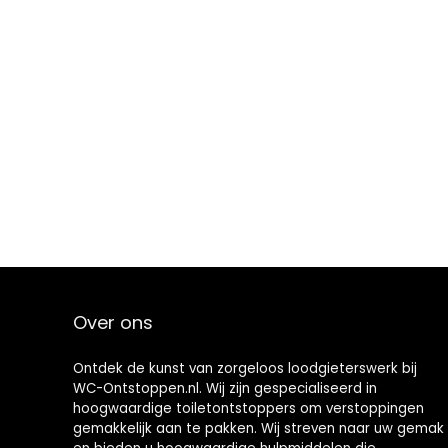
Over ons
Ontdek de kunst van zorgeloos loodgieterswerk bij
WC-Ontstoppen.nl. Wij zijn gespecialiseerd in
hoogwaardige toiletontstoppers om verstoppingen
gemakkelijk aan te pakken. Wij streven naar uw gemak