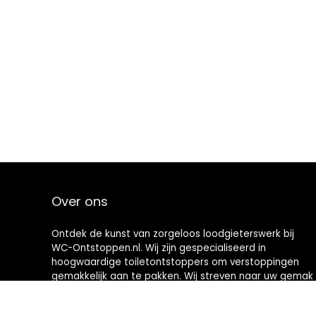
Over ons
Ontdek de kunst van zorgeloos loodgieterswerk bij
WC-Ontstoppen.nl. Wij zijn gespecialiseerd in
hoogwaardige toiletontstoppers om verstoppingen
gemakkelijk aan te pakken. Wij streven naar uw gemak
en bieden u hoogwaardige hulpmiddelen die
toiletonderhoud een nieuwe definitie geven. Welkom in