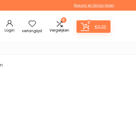
Nieuws en blogs lezen
0
0
€
0.00
Login
Vergelijken
verlanglijst
am