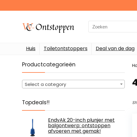
Search
for:
Huis
Toiletontstoppers
Deal van de dag
Productcategorieën
H
‎
Select a category
Topdeals!!
Sh
EndyAk 20-inch plunjer met
balgontwerp: ontstoppen
afvoeren met gemak!