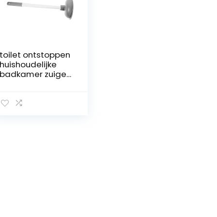
toilet ontstoppen
huishoudelijke
badkamer zuiger
thuis depot
plunjer sanitair
gereedschap
water zware
toiletplunjer
keukenontstopper
voor gootsteen
Anti-verstopping
wasmiddel huid