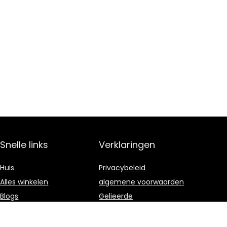
Snelle links
Verklaringen
Huis
Privacybeleid
Alles winkelen
algemene voorwaarden
Blogs
Gelieerde
openbaarmaking
Onze webshops
Adverteren