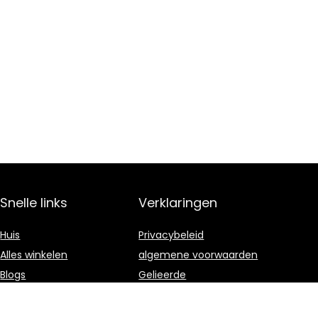
Snelle links
Verklaringen
Huis
Privacybeleid
Alles winkelen
algemene voorwaarden
Blogs
Gelieerde
openbaarmaking
Onze webshops
Adverteren