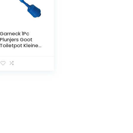
Garneck 1Pc
Plunjers Goot
Toiletpot Kleine
Plunjer Voor Toilet
Unclogger Toilet
Plunjer Afvoer
Plunjer Toilet
Baggeren Kleine
Wastafel
Pijpleiding