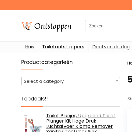
Search
for:
Huis
Toiletontstoppers
Deal van de dag
Productcategorieën
H
‎
Select a category
Topdeals!!
Sh
Toilet Plunjer, Upgraded Toilet
Plunger Kit Hoge Druk
Luchtafvoer Klomp Remover
Sanitair Tool voor Sink