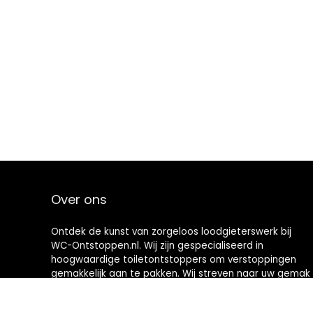
Over ons
Ontdek de kunst van zorgeloos loodgieterswerk bij
WC-Ontstoppen.nl. Wij zijn gespecialiseerd in
hoogwaardige toiletontstoppers om verstoppingen
gemakkelijk aan te pakken. Wij streven naar uw gemak
en bieden u hoogwaardige hulpmiddelen die
toiletonderhoud een nieuwe definitie geven. Welkom in