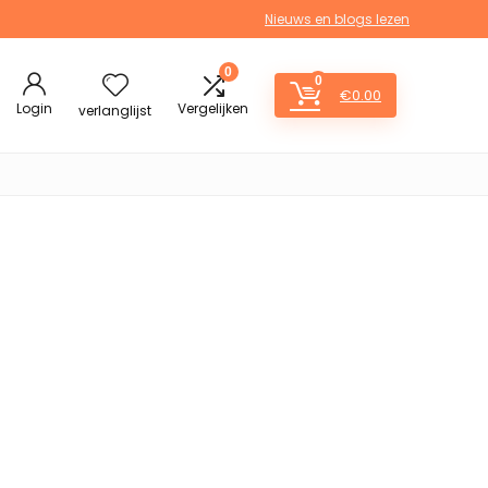
Nieuws en blogs lezen
0
0
€
0.00
Login
Vergelijken
verlanglijst