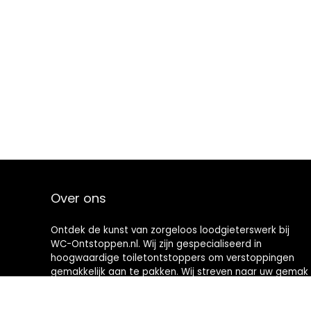
Over ons
Ontdek de kunst van zorgeloos loodgieterswerk bij
WC-Ontstoppen.nl. Wij zijn gespecialiseerd in
hoogwaardige toiletontstoppers om verstoppingen
gemakkelijk aan te pakken. Wij streven naar uw gemak
en bieden u hoogwaardige hulpmiddelen die
toiletonderhoud een nieuwe definitie geven. Welkom in