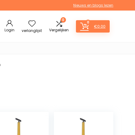
Nieuws en blogs lezen
0
0
€
0.00
Login
Vergelijken
verlanglijst
m