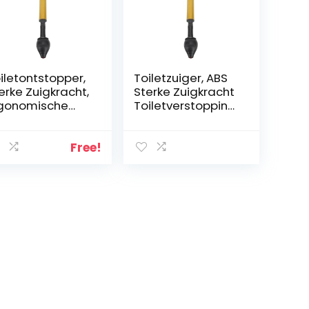
iletontstopper,
Toiletzuiger, ABS
erke Zuigkracht,
Sterke Zuigkracht
gonomische
Toiletverstopping
ndgreep, voor
Efficiënt
t Verwijderen
Verwijderen voor
an
Thuis (BLACK)
Free!
iletverstopping
 voor Thuis
LACK)