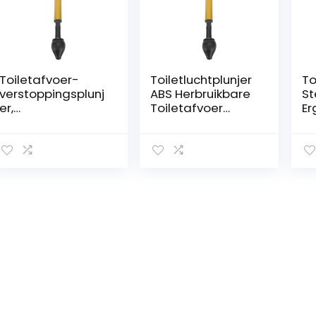
Toiletafvoer-
Toiletluchtplunjer
To
verstoppingsplunj
ABS Herbruikbare
St
er,
Toiletafvoer
Er
Multifunctionele
Verstoppingsplunj
Ha
ABS-toiletplunjer
er Ergonomisch
He
voor Thuis
Handvat Efficiënt
v
(BLACK)
voor de
To
Badkamer
en
(Zwart)
(B