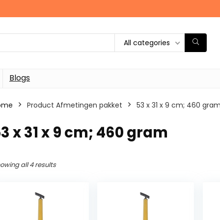
All categories
Blogs
ome
Product Afmetingen pakket
‎53 x 31 x 9 cm; 460 gra
53 x 31 x 9 cm; 460 gram
owing all 4 results