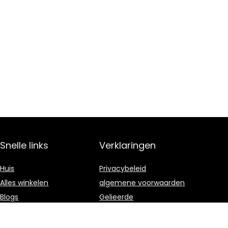
Snelle links
Verklaringen
Huis
Privacybeleid
Alles winkelen
algemene voorwaarden
Blogs
Gelieerde
openbaarmaking
Onze webshops
Adverteren