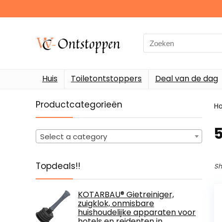
Search
for:
Huis
Toiletontstoppers
Deal van de dag
Productcategorieën
H
‎
Select a category
Topdeals!!
Sh
KOTARBAU® Gietreiniger,
zuigklok, onmisbare
huishoudelijke apparaten voor
hotels en reidenten in