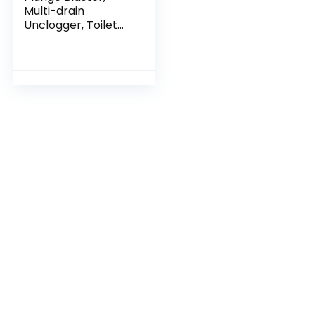
Multi-drain
Unclogger, Toilet
Drain Blaster voor
toilet voor keuken
Badkamers Afvoer
badkuipen, RVS
Hogedruk
Luchtafvoer Blaster
Kit