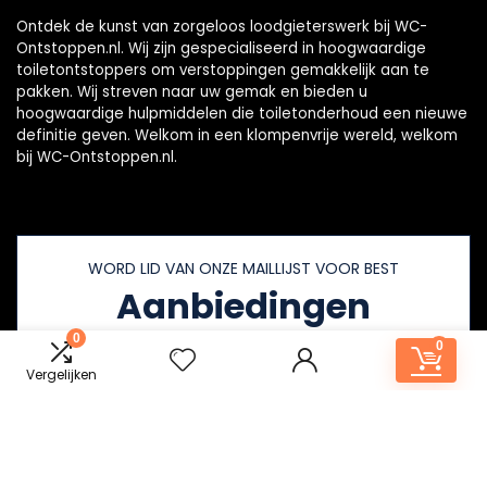
Ontdek de kunst van zorgeloos loodgieterswerk bij WC-
Ontstoppen.nl. Wij zijn gespecialiseerd in hoogwaardige
toiletontstoppers om verstoppingen gemakkelijk aan te
pakken. Wij streven naar uw gemak en bieden u
hoogwaardige hulpmiddelen die toiletonderhoud een nieuwe
definitie geven. Welkom in een klompenvrije wereld, welkom
bij WC-Ontstoppen.nl.
WORD LID VAN ONZE MAILLIJST VOOR BEST
Aanbiedingen
0
0
Vergelijken