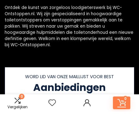
Ontdek de kunst van zorgeloos loodgieterswerk bij WC-
Ontstoppen.nl. Wij zijn gespecialiseerd in hoogwaardige
toiletontstoppers om verstoppingen gemakkelijk aan te
pakken. Wij streven naar uw gemak en bieden u
hoogwaardige hulpmiddelen die toiletonderhoud een nieuwe
definitie geven. Welkom in een klompenvrije wereld, welkom
bij WC-Ontstoppen.nl.
WORD LID VAN ONZE MAILLIJST VOOR BEST
Aanbiedingen
0
0
Vergelijken