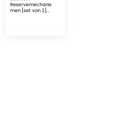
Reservemechanis
men [set van 2]
voor universele
afvoergarnituur –
drukveerelement
met een
levensduur >
80.000 cycli