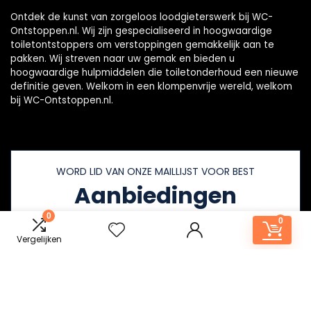
Ontdek de kunst van zorgeloos loodgieterswerk bij WC-
Ontstoppen.nl. Wij zijn gespecialiseerd in hoogwaardige
toiletontstoppers om verstoppingen gemakkelijk aan te
pakken. Wij streven naar uw gemak en bieden u
hoogwaardige hulpmiddelen die toiletonderhoud een nieuwe
definitie geven. Welkom in een klompenvrije wereld, welkom
bij WC-Ontstoppen.nl.
WORD LID VAN ONZE MAILLIJST VOOR BEST
Aanbiedingen
0
0
Vergelijken