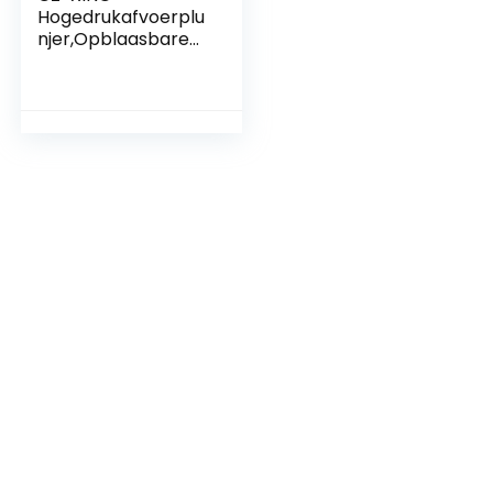
Hogedrukafvoerplu
njer,Opblaasbare
toiletplunjer,Luchts
troomafvoerblaste
rpistool met
zuigerkoppen en
inflator voor
baggertoilet/wasta
fel/badkuip/vloeraf
voer