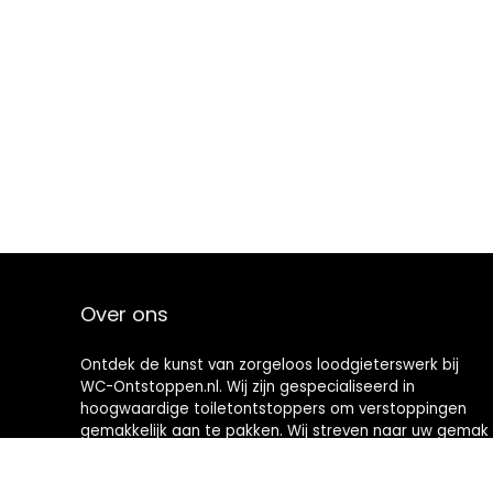
Over ons
Ontdek de kunst van zorgeloos loodgieterswerk bij
WC-Ontstoppen.nl. Wij zijn gespecialiseerd in
hoogwaardige toiletontstoppers om verstoppingen
gemakkelijk aan te pakken. Wij streven naar uw gemak
en bieden u hoogwaardige hulpmiddelen die
toiletonderhoud een nieuwe definitie geven. Welkom in