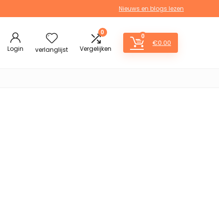
Nieuws en blogs lezen
0
0
€
0.00
Login
Vergelijken
verlanglijst