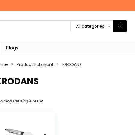
All categories
Blogs
ome
Product Fabrikant
‎KRODANS
‎KRODANS
owing the single result