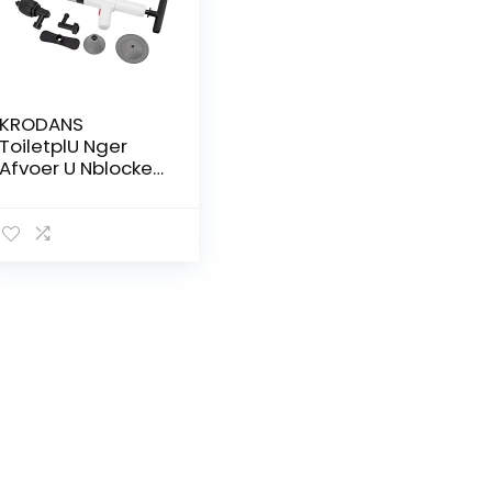
KRODANS
ToiletplU Nger
Afvoer U Nblocker,
Krachtige
Handmatige
Pneumatische
Baggeruitrusting
Blaster G U N
Cleaner