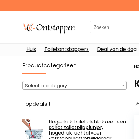
Search
for:
Huis
Toiletontstoppers
Deal van de dag
Productcategorieën
H
Select a category
Topdeals!!
Sh
Hogedruk toilet deblokkeer een
schot toiletpijpplunjer,
hogedruk luchtafvoer
verstoppingsverwijderaar,