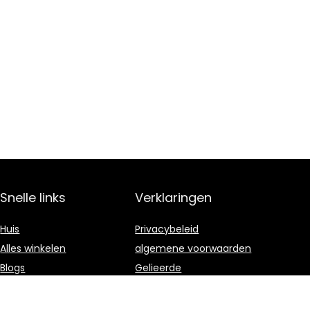
Snelle links
Verklaringen
Huis
Privacybeleid
Alles winkelen
algemene voorwaarden
Blogs
Gelieerde
openbaarmaking
Onze webshops
Adverteren