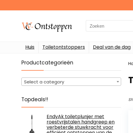
Search
for:
Huis
Toiletontstoppers
Deal van de dag
Productcategorieën
H
‎
Select a category
Topdeals!!
Sh
EndyAk toiletplunjer met
roestvrijstalen handgreep en
verbeterde stuwkracht voor
efficiënt ontstoppen van de