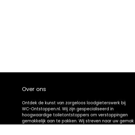
Over ons
Ontdek de kunst van zorgeloos loodgieterswerk bij
WC-Ontstoppen.nl. Wij zijn gespecialiseerd in
hoogwaardige toiletontstoppers om verstoppingen
gemakkelijk aan te pakken. Wij streven naar uw gemak
en bieden u hoogwaardige hulpmiddelen die
toiletonderhoud een nieuwe definitie geven. Welkom in