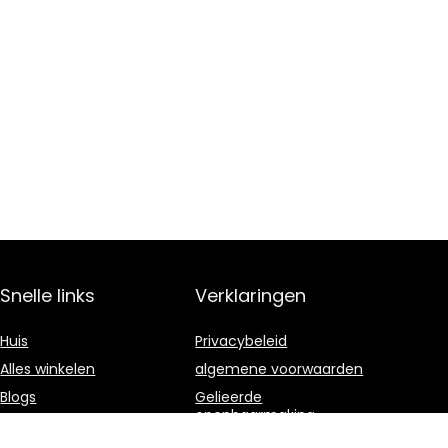
Snelle links
Verklaringen
Huis
Privacybeleid
Alles winkelen
algemene voorwaarden
Blogs
Gelieerde
openbaarmaking
Onze webshops