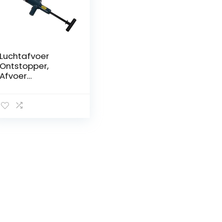
Luchtafvoer
Ontstopper,
Afvoer
Verstopping
Remover Cleaner
Rvs Hoge Druk
Afvoer Klomp
Blaster Plunger
Pijp Ontstopping
Tool, Wc Plunger