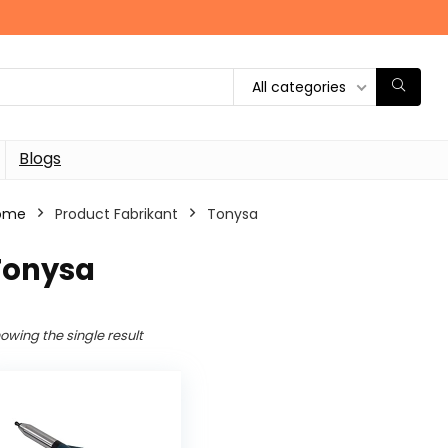
All categories
Blogs
ome
Product Fabrikant
‎Tonysa
Tonysa
owing the single result