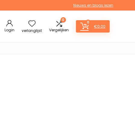
Nieuws en blogs lezen
0
0
€
0.00
Login
Vergelijken
verlanglijst