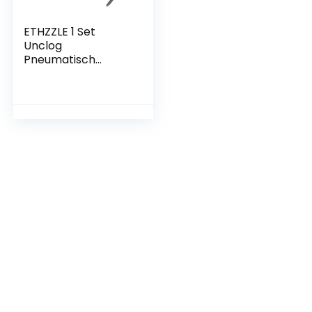
ETHZZLE 1 Set
Unclog
Pneumatisch
Gereedschap
Toilet Afvoer
Plunjer Snake voor
Drain Heavy Duty
Plunjer Hand Auger
Elektrische Tool
Sanitair Snake Bad
Cleaner Water Rvs
Huishoudelijke
Power