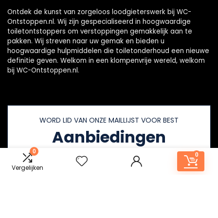
Ontdek de kunst van zorgeloos loodgieterswerk bij WC-
Ontstoppen.nl. Wij zijn gespecialiseerd in hoogwaardige
toiletontstoppers om verstoppingen gemakkelijk aan te
pakken. Wij streven naar uw gemak en bieden u
hoogwaardige hulpmiddelen die toiletonderhoud een nieuwe
definitie geven. Welkom in een klompenvrije wereld, welkom
bij WC-Ontstoppen.nl.
WORD LID VAN ONZE MAILLIJST VOOR BEST
Aanbiedingen
0
0
Vergelijken