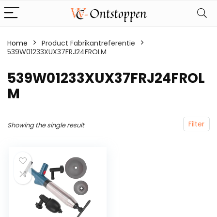
Home
Product Fabrikantreferentie
539W01233XUX37FRJ24FROLM
‎539W01233XUX37FRJ24FROL
M
Filter
Showing the single result