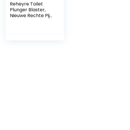
Reheyre Toilet
Plunger Blaster,
Nieuwe Rechte Pijp
Aansluiting Emmer
Toilet Pijp
Ontstopping met
Ballon Seal,
Krachtig Toilet
Riool Vloer Leak
Verstopt Alles-in-
één kanon.
Ontstoppen Grijs