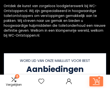
Ontdek de kunst van zorgeloos loodgieterswerk bij WC-
Ontstoppen.nl. Wij zijn gespecialiseerd in hoogwaardige
toiletontstoppers om verstoppingen gemakkelijk aan te
pakken. Wij streven naar uw gemak en bieden u
hoogwaardige hulpmiddelen die toiletonderhoud een nieuwe
definitie geven. Welkom in een klompenvrije wereld, welkom
bij WC-Ontstoppen.nl.
WORD LID VAN ONZE MAILLIJST VOOR BEST
Aanbiedingen
0
0
Vergelijken