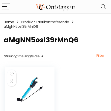
Home
Product Fabrikantreferentie
aMgNN5osl39rMnQ6
‎aMgNN5osl39rMnQ6
Filter
Showing the single result