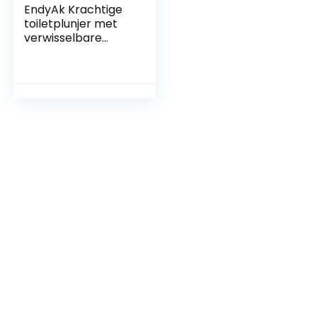
EndyAk Krachtige
toiletplunjer met
verwisselbare
koppen en visuele
manometer