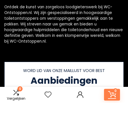
Ontdek de kunst van zorgeloos loodgieterswerk bij WC-
Ontstoppen.nl. Wij zijn gespecialiseerd in hoogwaardige
toiletontstoppers om verstoppingen gemakkelijk aan te
pakken. Wij streven naar uw gemak en bieden u
hoogwaardige hulpmiddelen die toiletonderhoud een nieuwe
definitie geven. Welkom in een klompenvrije wereld, welkom
bij WC-Ontstoppen.nl.
WORD LID VAN ONZE MAILLIJST VOOR BEST
Aanbiedingen
0
0
Vergelijken