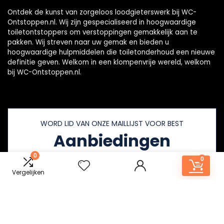
Ontdek de kunst van zorgeloos loodgieterswerk bij WC-
Ontstoppen.nl. Wij zijn gespecialiseerd in hoogwaardige
toiletontstoppers om verstoppingen gemakkelijk aan te
pakken. Wij streven naar uw gemak en bieden u
hoogwaardige hulpmiddelen die toiletonderhoud een nieuwe
definitie geven. Welkom in een klompenvrije wereld, welkom
bij WC-Ontstoppen.nl.
WORD LID VAN ONZE MAILLIJST VOOR BEST
Aanbiedingen
0
0
Vergelijken