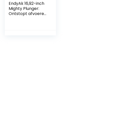
EndyAk 16,92-inch
Mighty Plunger:
Ontstopt afvoeren
met gemak –
Ideaal voor
badkamers en
keukens