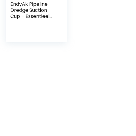
EndyAk Pipeline
Dredge Suction
Cup – Essentieel
antiblokkeergeree
dschap voor
toiletten,
gootstenen en
badkuipen –
Perfect voor
badkamer en
keuken –
Verkrijgbaar in roze
– 1 stuk