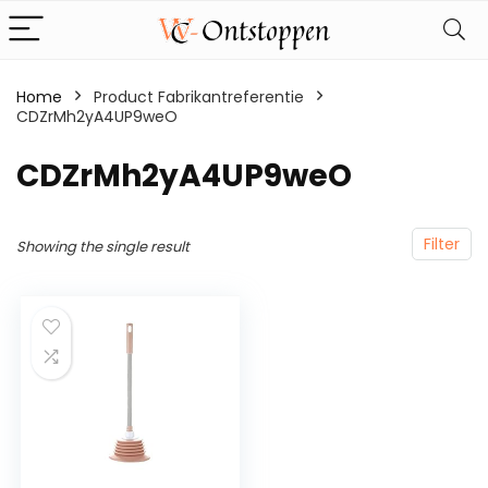
Home
Product Fabrikantreferentie
CDZrMh2yA4UP9weO
‎CDZrMh2yA4UP9weO
Filter
Showing the single result