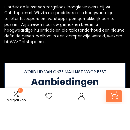
Ontdek de kunst van zorgeloos loodgieterswerk bij WC-
Ontstoppen.nl. Wij zijn gespecialiseerd in hoogwaardige
toiletontstoppers om verstoppingen gemakkelijk aan te
pakken. Wij streven naar uw gemak en bieden u
hoogwaardige hulpmiddelen die toiletonderhoud een nieuwe
definitie geven. Welkom in een klompenvrije wereld, welkom
bij WC-Ontstoppen.nl.
WORD LID VAN ONZE MAILLIJST VOOR BEST
Aanbiedingen
0
0
Vergelijken