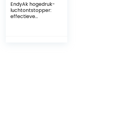
EndyAk hogedruk-
luchtontstopper:
effectieve
afvoerblaster voor
toiletten,
gootstenen,
badkuipen en
vloerafvoeren, met
realtime
barometer