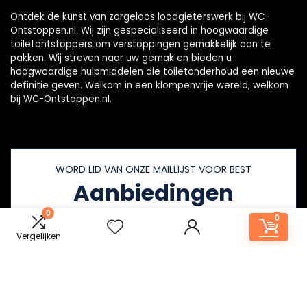
Ontdek de kunst van zorgeloos loodgieterswerk bij WC-
Ontstoppen.nl. Wij zijn gespecialiseerd in hoogwaardige
toiletontstoppers om verstoppingen gemakkelijk aan te
pakken. Wij streven naar uw gemak en bieden u
hoogwaardige hulpmiddelen die toiletonderhoud een nieuwe
definitie geven. Welkom in een klompenvrije wereld, welkom
bij WC-Ontstoppen.nl.
WORD LID VAN ONZE MAILLIJST VOOR BEST
Aanbiedingen
0
0
Vergelijken