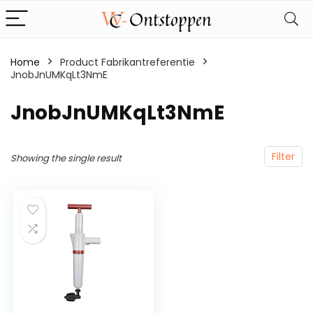
Home
Product Fabrikantreferentie
JnobJnUMKqLt3NmE
‎JnobJnUMKqLt3NmE
Filter
Showing the single result