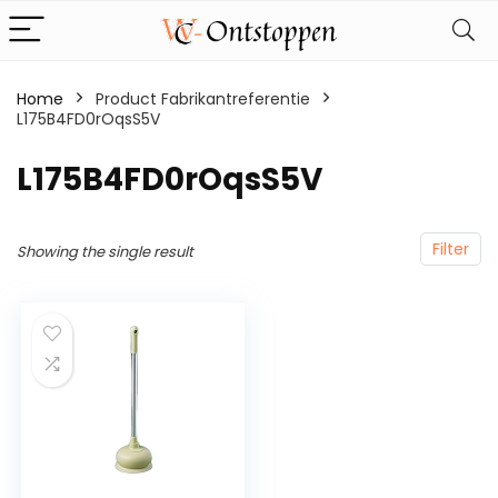
Home
Product Fabrikantreferentie
L175B4FD0rOqsS5V
‎L175B4FD0rOqsS5V
Filter
Showing the single result