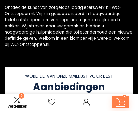
Ontdek de kunst van zorgeloos loodgieterswerk bij WC-
Ontstoppen.nl. Wij zijn gespecialiseerd in hoogwaardige
toiletontstoppers om verstoppingen gemakkelijk aan te
pakken. Wij streven naar uw gemak en bieden u
hoogwaardige hulpmiddelen die toiletonderhoud een nieuwe
definitie geven. Welkom in een klompenvrije wereld, welkom
bij WC-Ontstoppen.nl.
WORD LID VAN ONZE MAILLIJST VOOR BEST
Aanbiedingen
0
0
Vergelijken