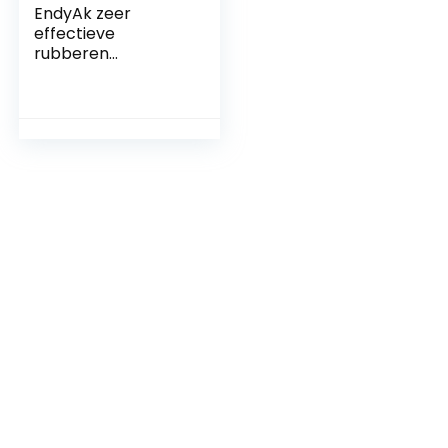
EndyAk zeer
effectieve
rubberen
afvoerplunjer,
duurzame
krachtbeker met
premium stalen
handgreep voor
het ontstoppen
van toiletten en
afvoeren, lengte
60,5 cm