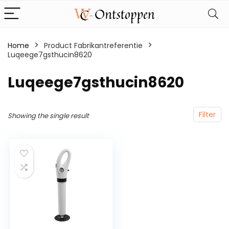
Home
Product Fabrikantreferentie
Luqeege7gsthucin8620
‎Luqeege7gsthucin8620
Filter
Showing the single result