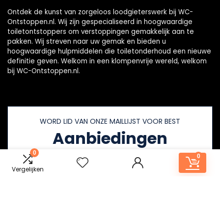
Ontdek de kunst van zorgeloos loodgieterswerk bij WC-
Ontstoppen.nl. Wij zijn gespecialiseerd in hoogwaardige
toiletontstoppers om verstoppingen gemakkelijk aan te
pakken. Wij streven naar uw gemak en bieden u
hoogwaardige hulpmiddelen die toiletonderhoud een nieuwe
definitie geven. Welkom in een klompenvrije wereld, welkom
bij WC-Ontstoppen.nl.
WORD LID VAN ONZE MAILLIJST VOOR BEST
Aanbiedingen
0
0
Vergelijken