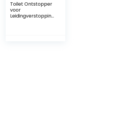
Toilet Ontstopper
voor
Leidingverstopping,
Hoge Druk Lucht
Afvoer Blaster
Luchtdruk
Ontstopper Kit
Handafvoerreiniger
Afvoerontstopper
Pneumatisch
Baggermateriaal
voor Verstopt
Toilet