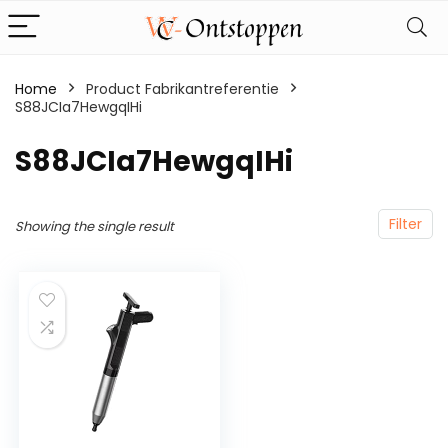
Home
Product Fabrikantreferentie
S88JCIa7HewgqIHi
‎S88JCIa7HewgqIHi
Filter
Showing the single result