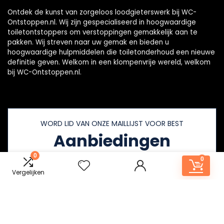
Ontdek de kunst van zorgeloos loodgieterswerk bij WC-
Ontstoppen.nl. Wij zijn gespecialiseerd in hoogwaardige
toiletontstoppers om verstoppingen gemakkelijk aan te
pakken. Wij streven naar uw gemak en bieden u
hoogwaardige hulpmiddelen die toiletonderhoud een nieuwe
definitie geven. Welkom in een klompenvrije wereld, welkom
bij WC-Ontstoppen.nl.
WORD LID VAN ONZE MAILLIJST VOOR BEST
Aanbiedingen
0
0
Vergelijken