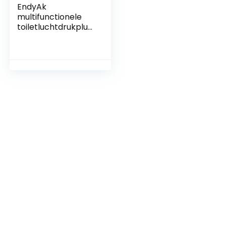
EndyAk
multifunctionele
toiletluchtdrukplunj
erset: ontstopt
afvoeren,
verwijdert
verstoppingen in
keukenleidingen en
ontstopt de
gootsteen, het bad
en het toilet in huis