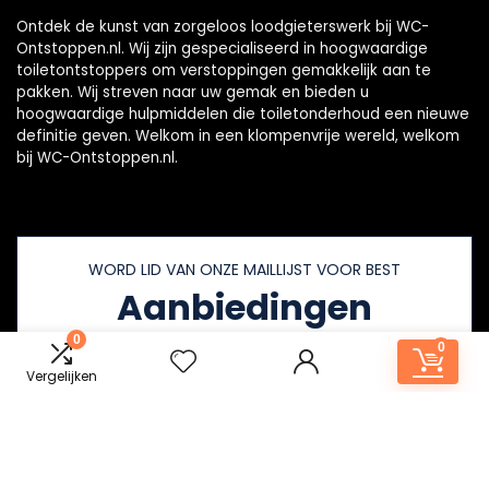
Ontdek de kunst van zorgeloos loodgieterswerk bij WC-
Ontstoppen.nl. Wij zijn gespecialiseerd in hoogwaardige
toiletontstoppers om verstoppingen gemakkelijk aan te
pakken. Wij streven naar uw gemak en bieden u
hoogwaardige hulpmiddelen die toiletonderhoud een nieuwe
definitie geven. Welkom in een klompenvrije wereld, welkom
bij WC-Ontstoppen.nl.
WORD LID VAN ONZE MAILLIJST VOOR BEST
Aanbiedingen
0
0
Vergelijken