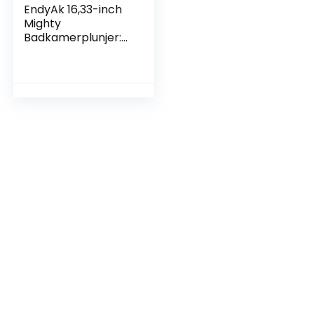
EndyAk 16,33-inch
Mighty
Badkamerplunjer:
ontketen de kracht
van deze
toiletontstopper
voor thuis- en
professionele
reiniging (1 pakket)