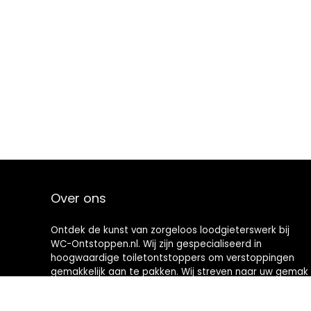
Over ons
Ontdek de kunst van zorgeloos loodgieterswerk bij
WC-Ontstoppen.nl. Wij zijn gespecialiseerd in
hoogwaardige toiletontstoppers om verstoppingen
gemakkelijk aan te pakken. Wij streven naar uw gemak
en bieden u hoogwaardige hulpmiddelen die
toiletonderhoud een nieuwe definitie geven. Welkom in