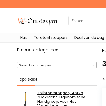
Search
for:
Huis
Toiletontstoppers
Deal van de dag
Productcategorieën
H
‎
Select a category
Topdeals!!
Sh
Toiletontstopper, Sterke
Zuigkracht, Ergonomische
Handgreep, voor Het
Verwijderen van