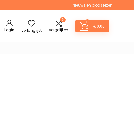
Nieuws en blogs lezen
0
0
€
0.00
Login
Vergelijken
verlanglijst