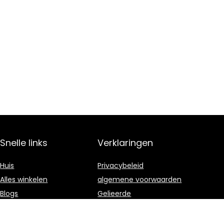
Snelle links
Verklaringen
Huis
Privacybeleid
Alles winkelen
algemene voorwaarden
Blogs
Gelieerde
openbaarmaking
Onze webshops
Adverteren