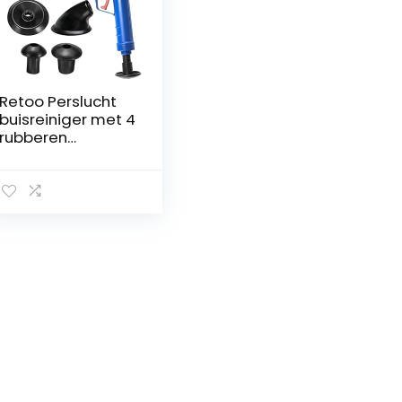
Retoo Perslucht
buisreiniger met 4
rubberen
adapters,
persluchtreiniger
voor het
verwijderen van
buisverstoppinge
n voor toilet,
douche, wastafel,
toilet, keuken,
reiniging met
luchtdruk