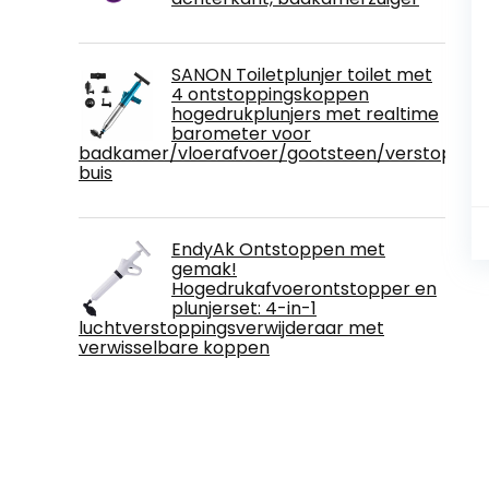
SANON Toiletplunjer toilet met
4 ontstoppingskoppen
hogedrukplunjers met realtime
barometer voor
badkamer/vloerafvoer/gootsteen/verstopte
buis
EndyAk Ontstoppen met
gemak!
Hogedrukafvoerontstopper en
plunjerset: 4-in-1
luchtverstoppingsverwijderaar met
verwisselbare koppen