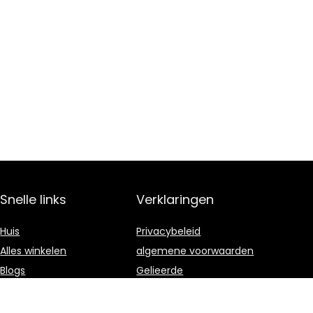
Snelle links
Verklaringen
Huis
Privacybeleid
Alles winkelen
algemene voorwaarden
Blogs
Gelieerde
openbaarmaking
Onze webshops
Adverteren