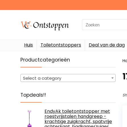
Search
for:
Huis
Toiletontstoppers
Deal van de dag
Productcategorieën
H
‎
Select a category
Topdeals!!
Sh
EndyAk toiletontstopper met
roestvrijstalen handgreep -
krachtige zuigkracht, spatvrije
achterkant, badkamerzuiger