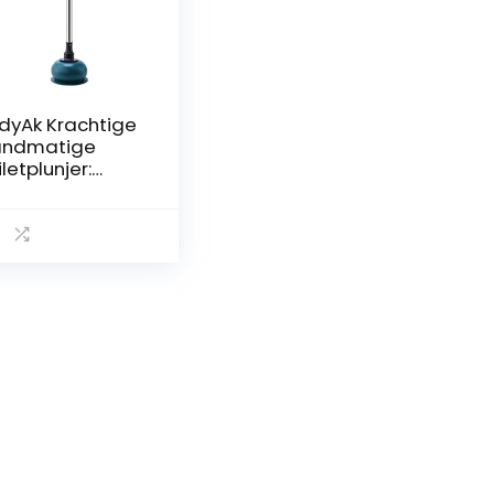
dyAk Krachtige
andmatige
iletplunjer:
tstopt
voeren met
emak en
ficiëntie, 18,5
ch zuigkracht
or toiletten,
dkuipen en
ouches