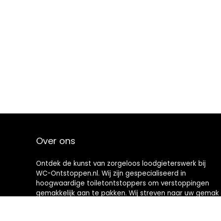
Over ons
Ontdek de kunst van zorgeloos loodgieterswerk bij
WC-Ontstoppen.nl. Wij zijn gespecialiseerd in
hoogwaardige toiletontstoppers om verstoppingen
gemakkelijk aan te pakken. Wij streven naar uw gemak
en bieden u hoogwaardige hulpmiddelen die
toiletonderhoud een nieuwe definitie geven. Welkom in