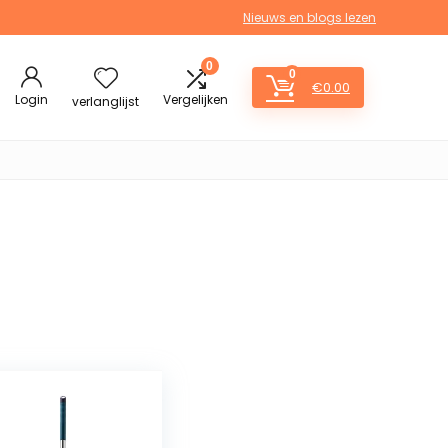
Nieuws en blogs lezen
0
0
€
0.00
Login
Vergelijken
verlanglijst