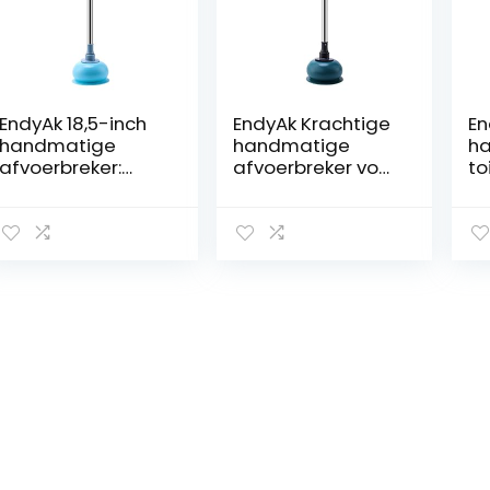
EndyAk 18,5-inch
EndyAk Krachtige
En
handmatige
handmatige
h
afvoerbreker:
afvoerbreker voor
to
ontketen de
toiletten,
on
kracht van sterke
badkuipen en
af
zuigkracht voor
douches –
g
toiletten,
Ontstoppen met
ef
badkuipen en
gemak! 18,5″
in
douches
plunjer met sterke
vo
zuigkracht
ba
d