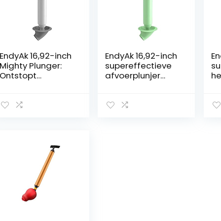
EndyAk 16,92-inch
EndyAk 16,92-inch
En
Mighty Plunger:
supereffectieve
su
Ontstopt
afvoerplunjer
he
afvoeren met
voor het
op
gemak – Ideaal
ontstoppen van
af
voor badkamers
toiletten,
b
en keukens
gootstenen en
ke
douches