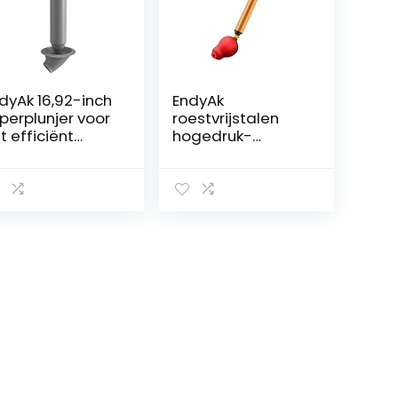
dyAk 16,92-inch
EndyAk
perplunjer voor
roestvrijstalen
t efficiënt
hogedruk-
ruimen van
luchtplunjer: de
voeren in
ultieme
adkamers en
ontstopper voor
ukens
toiletten en
afvoeren