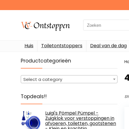
Search
for:
Huis
Toiletontstoppers
Deal van de dag
Productcategorieën
H
Select a category
Topdeals!!
Sh
Luigi's Pömpel Pümpel -
Zuigklok voor verstoppingen in
afvoeren, toiletten, gootstenen
- Klein en krachtig,