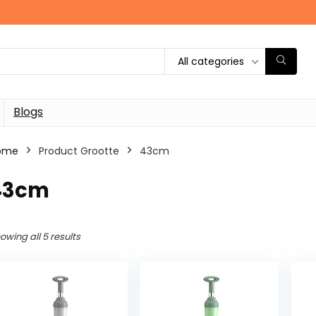
All categories
Blogs
ome
Product Grootte
‎43cm
‎43cm
owing all 5 results