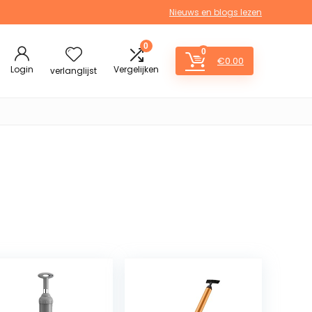
Nieuws en blogs lezen
0
0
€
0.00
Login
Vergelijken
verlanglijst