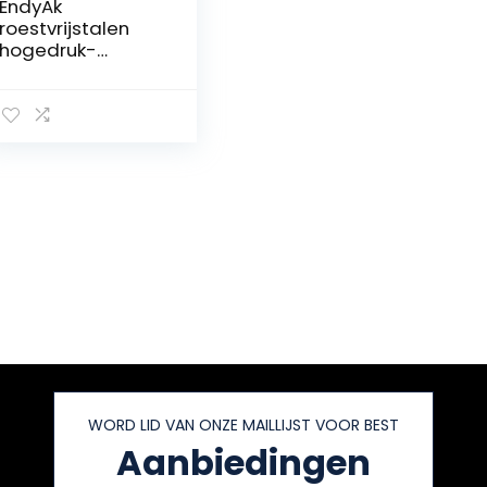
EndyAk
roestvrijstalen
hogedruk-
luchttoiletplunjer:
efficiënte
ontstopper voor
badkamers en
keukens
WORD LID VAN ONZE MAILLIJST VOOR BEST
Aanbiedingen