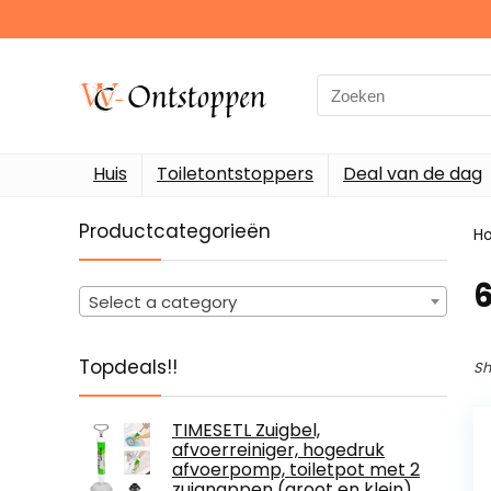
Search
for:
Huis
Toiletontstoppers
Deal van de dag
Productcategorieën
H
Select a category
Topdeals!!
Sh
TIMESETL Zuigbel,
afvoerreiniger, hogedruk
afvoerpomp, toiletpot met 2
zuignappen (groot en klein),