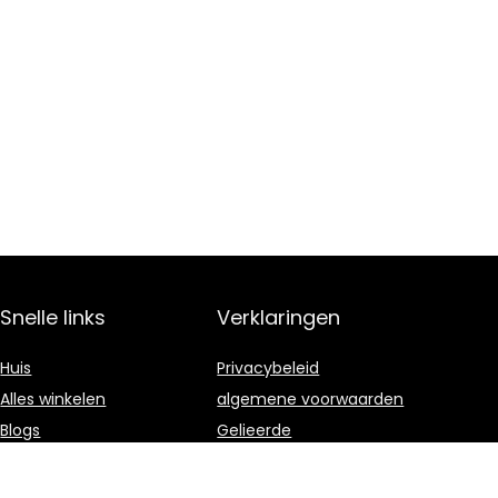
Snelle links
Verklaringen
Huis
Privacybeleid
Alles winkelen
algemene voorwaarden
Blogs
Gelieerde
openbaarmaking
Onze webshops
Adverteren