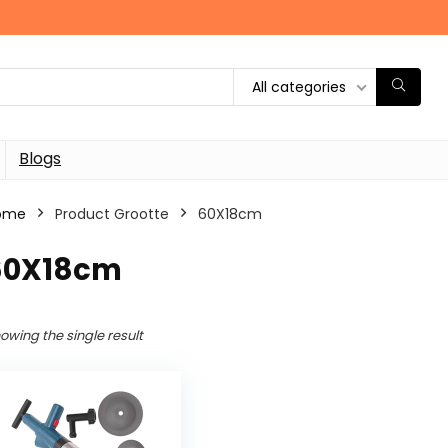
All categories
Blogs
ome
Product Grootte
‎60X18cm
‎60X18cm
owing the single result