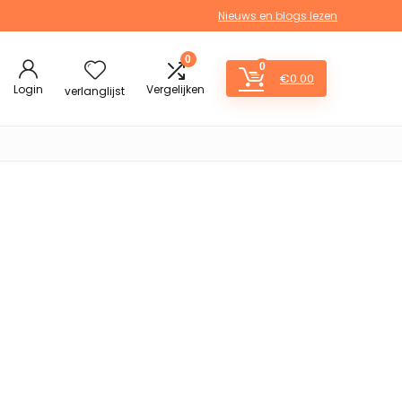
Nieuws en blogs lezen
0
0
€
0.00
Login
Vergelijken
verlanglijst