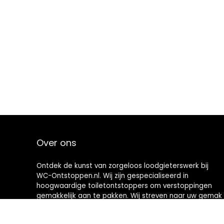
Over ons
Ontdek de kunst van zorgeloos loodgieterswerk bij
WC-Ontstoppen.nl. Wij zijn gespecialiseerd in
hoogwaardige toiletontstoppers om verstoppingen
gemakkelijk aan te pakken. Wij streven naar uw gemak
en bieden u hoogwaardige hulpmiddelen die
toiletonderhoud een nieuwe definitie geven. Welkom in