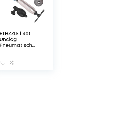
ETHZZLE 1 Set
Unclog
Pneumatisch
Gereedschap
Toilet Afvoer
Plunjer Snake voor
Drain Heavy Duty
Plunjer Hand
Auger Elektrische
Tool Sanitair
Snake Bad
Cleaner Water
Rvs Huishoudelijke
Power