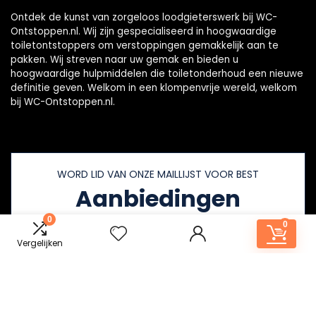
Ontdek de kunst van zorgeloos loodgieterswerk bij WC-
Ontstoppen.nl. Wij zijn gespecialiseerd in hoogwaardige
toiletontstoppers om verstoppingen gemakkelijk aan te
pakken. Wij streven naar uw gemak en bieden u
hoogwaardige hulpmiddelen die toiletonderhoud een nieuwe
definitie geven. Welkom in een klompenvrije wereld, welkom
bij WC-Ontstoppen.nl.
WORD LID VAN ONZE MAILLIJST VOOR BEST
Aanbiedingen
0
0
Vergelijken