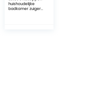
huishoudelijke
badkamer zuiger
thuis depot plunjer
sanitair
gereedschap
water zware
toiletplunjer
keukenontstopper
voor gootsteen
Anti-verstopping
wasmiddel huid