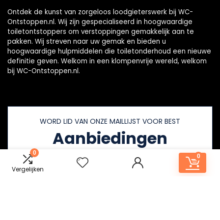
Ontdek de kunst van zorgeloos loodgieterswerk bij WC-
Ontstoppen.nl. Wij zijn gespecialiseerd in hoogwaardige
toiletontstoppers om verstoppingen gemakkelijk aan te
pakken. Wij streven naar uw gemak en bieden u
hoogwaardige hulpmiddelen die toiletonderhoud een nieuwe
definitie geven. Welkom in een klompenvrije wereld, welkom
bij WC-Ontstoppen.nl.
WORD LID VAN ONZE MAILLIJST VOOR BEST
Aanbiedingen
0
0
Vergelijken