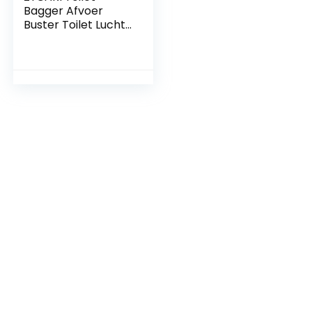
Bagger Afvoer
Buster Toilet Lucht
Plunger Sink
Unclogger Sterke
Zuig Prestaties
Voor Toilet
Unblocker
Gereedschap