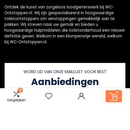
Ontdek de kunst van zorgeloos loodgieterswerk bij WC-
Ontstoppen.nl. Wij zijn gespecialiseerd in hoogwaardige
toiletontstoppers om verstoppingen gemakkelijk aan te
pakken. Wij streven naar uw gemak en bieden u
hoogwaardige hulpmiddelen die toiletonderhoud een nieuwe
definitie geven. Welkom in een klompenvrije wereld, welkom
bij WC-Ontstoppen.nl.
WORD LID VAN ONZE MAILLIJST VOOR BEST
Aanbiedingen
0
0
Vergelijken