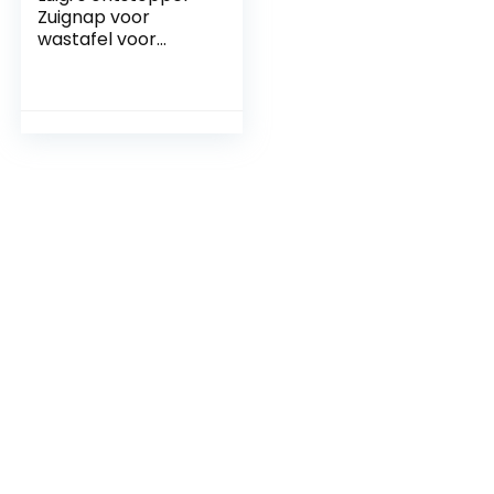
Zuignap voor
wastafel voor
verstoppingen –
ontstopper voor
elke afvoer