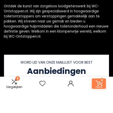
Ontdek de kunst van zorgeloos loodgieterswerk bij WC-
Ontstoppen.nl. Wij zijn gespecialiseerd in hoogwaardige
toiletontstoppers om verstoppingen gemakkelijk aan te
pakken. Wij streven naar uw gemak en bieden u
hoogwaardige hulpmiddelen die toiletonderhoud een nieuwe
definitie geven. Welkom in een klompenvrije wereld, welkom
bij WC-Ontstoppen.nl.
WORD LID VAN ONZE MAILLIJST VOOR BEST
Aanbiedingen
0
0
Vergelijken