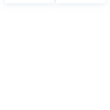
ter voor verstopte
Ballon Seal,
leidingen
Krachtig Toilet
Riool Vloer Leak
Verstopt Alles-in-
één kanon.
Ontstoppen Grijs