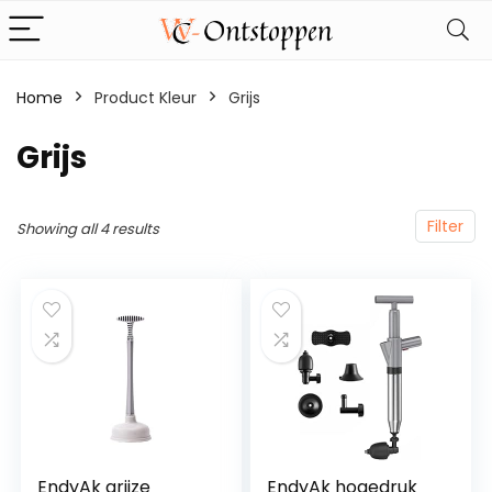
Home
Product Kleur
‎Grijs
‎Grijs
Filter
Showing all 4 results
EndyAk grijze
EndyAk hogedruk