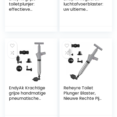
toiletplunjer:
luchtafvoerblaster:
effectieve
uw ultieme
verstoppingsverwij
handmatige
deraar voor
pijpbaggeroplossin
badkamer-,
g
keuken- en
doucheafvoeren
EndyAk Krachtige
Reheyre Toilet
grijze handmatige
Plunger Blaster,
pneumatische
Nieuwe Rechte Pijp
afvoerontstopper
Aansluiting Emmer
–
Toilet Pijp
Hogedrukluchtblas
Ontstopping met