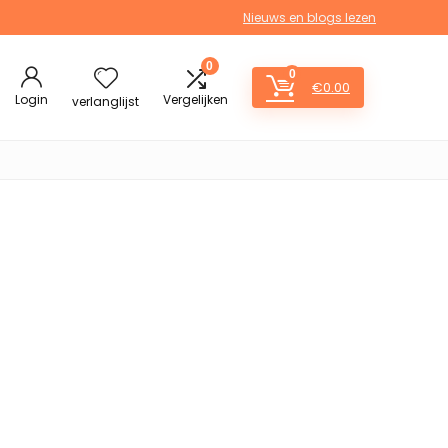
Nieuws en blogs lezen
0
0
€
0.00
Login
Vergelijken
verlanglijst