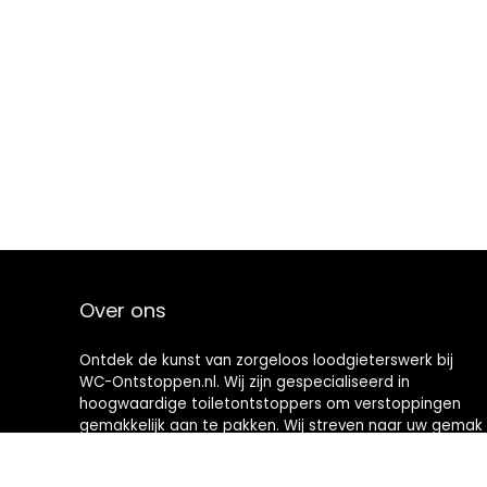
Over ons
Ontdek de kunst van zorgeloos loodgieterswerk bij
WC-Ontstoppen.nl. Wij zijn gespecialiseerd in
hoogwaardige toiletontstoppers om verstoppingen
gemakkelijk aan te pakken. Wij streven naar uw gemak
en bieden u hoogwaardige hulpmiddelen die
toiletonderhoud een nieuwe definitie geven. Welkom in