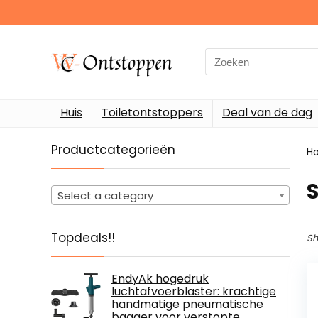
Search
for:
Huis
Toiletontstoppers
Deal van de dag
Productcategorieën
H
‎
Select a category
Topdeals!!
Sh
EndyAk hogedruk
luchtafvoerblaster: krachtige
handmatige pneumatische
bagger voor verstopte