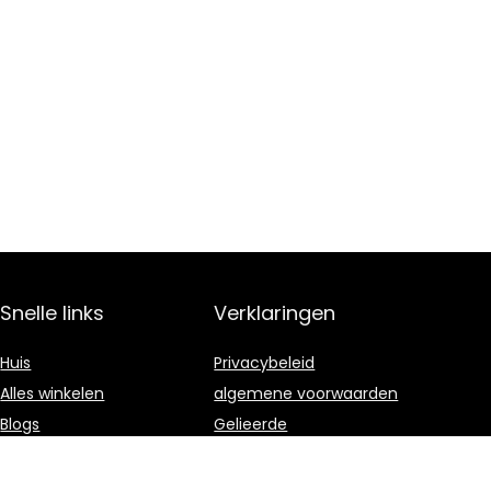
Snelle links
Verklaringen
Huis
Privacybeleid
Alles winkelen
algemene voorwaarden
Blogs
Gelieerde
openbaarmaking
Onze webshops
Adverteren