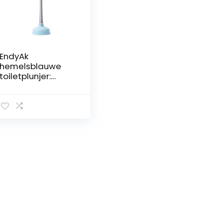
EndyAk
hemelsblauwe
toiletplunjer:
effectief
ontstoppingshulp
middel voor
badkamer-,
keuken- en
doucheafvoeren