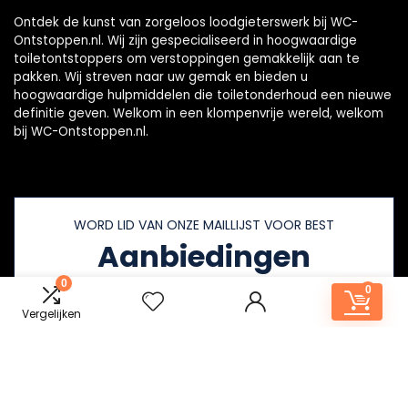
Ontdek de kunst van zorgeloos loodgieterswerk bij WC-
Ontstoppen.nl. Wij zijn gespecialiseerd in hoogwaardige
toiletontstoppers om verstoppingen gemakkelijk aan te
pakken. Wij streven naar uw gemak en bieden u
hoogwaardige hulpmiddelen die toiletonderhoud een nieuwe
definitie geven. Welkom in een klompenvrije wereld, welkom
bij WC-Ontstoppen.nl.
WORD LID VAN ONZE MAILLIJST VOOR BEST
Aanbiedingen
0
0
Vergelijken