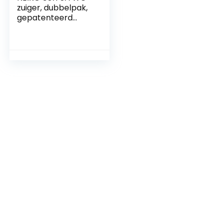
zuiger, dubbelpak,
gepatenteerd
design met vier
hoeken, duurzaam,
aluminium
handgreep, woon-,
commerciële en
industriële
gebouwen,
sanitatie, zwart