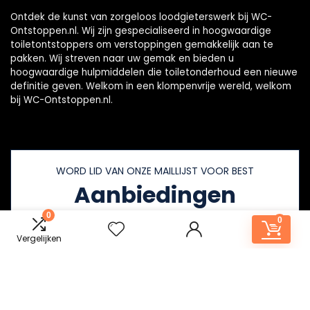
Ontdek de kunst van zorgeloos loodgieterswerk bij WC-
Ontstoppen.nl. Wij zijn gespecialiseerd in hoogwaardige
toiletontstoppers om verstoppingen gemakkelijk aan te
pakken. Wij streven naar uw gemak en bieden u
hoogwaardige hulpmiddelen die toiletonderhoud een nieuwe
definitie geven. Welkom in een klompenvrije wereld, welkom
bij WC-Ontstoppen.nl.
WORD LID VAN ONZE MAILLIJST VOOR BEST
Aanbiedingen
0
0
Vergelijken