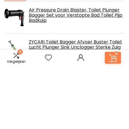
Air Pressure Drain Blaster, Toilet Plunger
Bagger Set voor Verstopte Bad Toilet Pijp
Badkuip
ZYCARI Toilet Bagger Afvoer Buster Toilet
Lucht Plunger Sink Unclogger Sterke Zuig
Prestaties Voor Toilet Unblocker
0
0
Gereedschap
Vergelijken
EndyAk handbediende afvoerplunjer:
ontstop uw badkamergootsteen met
gemak
Garneck 1 St Toilet Afzuiging Ontstopper
Wc P.p Scrubber