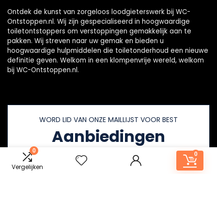
Ontdek de kunst van zorgeloos loodgieterswerk bij WC-
Ontstoppen.nl. Wij zijn gespecialiseerd in hoogwaardige
toiletontstoppers om verstoppingen gemakkelijk aan te
pakken. Wij streven naar uw gemak en bieden u
hoogwaardige hulpmiddelen die toiletonderhoud een nieuwe
definitie geven. Welkom in een klompenvrije wereld, welkom
bij WC-Ontstoppen.nl.
WORD LID VAN ONZE MAILLIJST VOOR BEST
Aanbiedingen
0
0
Vergelijken