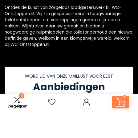
Ontdek de kunst van zorgeloos loodgieterswerk bij WC-
Ontstoppen.nl. Wij zijn gespecialiseerd in hoogwaardige
toiletontstoppers om verstoppingen gemakkelijk aan te
pakken. Wij streven naar uw gemak en bieden u
hoogwaardige hulpmiddelen die toiletonderhoud een nieuwe
definitie geven. Welkom in een klompenvrije wereld, welkom
bij WC-Ontstoppen.nl.
WORD LID VAN ONZE MAILLIJST VOOR BEST
Aanbiedingen
0
0
Vergelijken