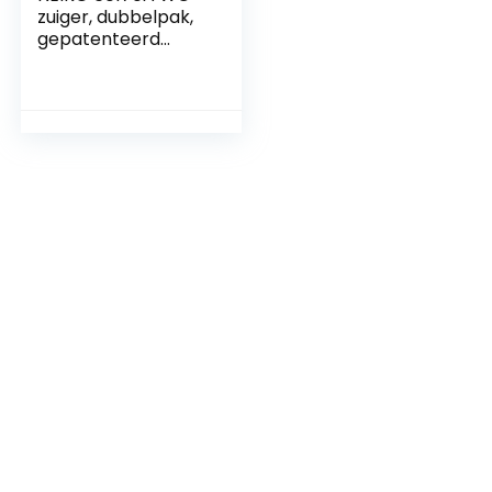
zuiger, dubbelpak,
gepatenteerd
design met vier
hoeken, duurzaam,
aluminium
handgreep, woon-,
commerciële en
industriële
gebouwen,
sanitatie, zwart