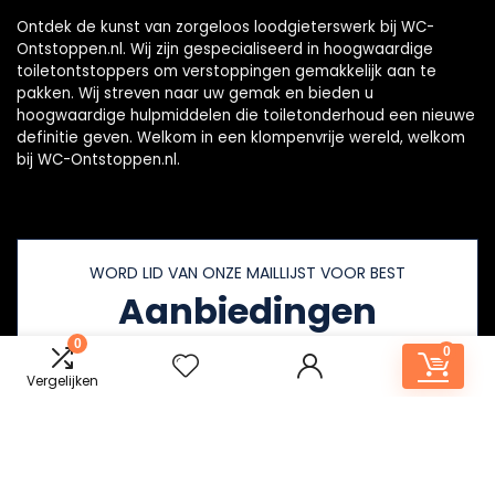
Ontdek de kunst van zorgeloos loodgieterswerk bij WC-
Ontstoppen.nl. Wij zijn gespecialiseerd in hoogwaardige
toiletontstoppers om verstoppingen gemakkelijk aan te
pakken. Wij streven naar uw gemak en bieden u
hoogwaardige hulpmiddelen die toiletonderhoud een nieuwe
definitie geven. Welkom in een klompenvrije wereld, welkom
bij WC-Ontstoppen.nl.
WORD LID VAN ONZE MAILLIJST VOOR BEST
Aanbiedingen
0
0
Vergelijken