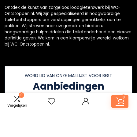
Ontdek de kunst van zorgeloos loodgieterswerk bij WC-
Ontstoppen.nl. Wij zijn gespecialiseerd in hoogwaardige
toiletontstoppers om verstoppingen gemakkelijk aan te
pakken. Wij streven naar uw gemak en bieden u
hoogwaardige hulpmiddelen die toiletonderhoud een nieuwe
definitie geven. Welkom in een klompenvrije wereld, welkom
bij WC-Ontstoppen.nl.
WORD LID VAN ONZE MAILLIJST VOOR BEST
Aanbiedingen
0
0
Vergelijken