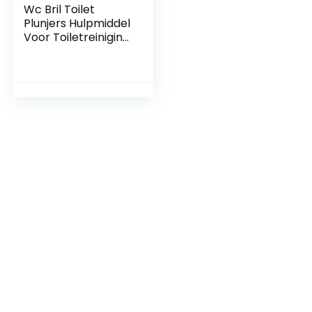
Wc Bril Toilet
Plunjers Hulpmiddel
Voor Toiletreiniging
Plunjer Toiletpomp
Douche
Ontstopper Zinken
Plunjer Schoner
Afvoer Gootsteen
Ontstoppen Bad
Rubber Kader Anti-
verstopping