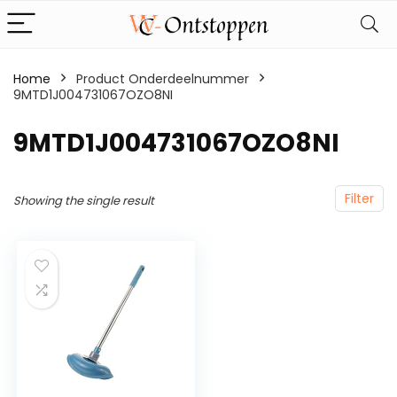
Home
Product Onderdeelnummer
9MTD1J004731067OZO8NI
‎9MTD1J004731067OZO8NI
Filter
Showing the single result