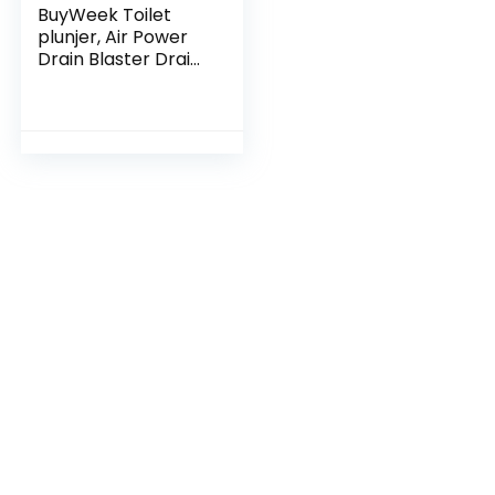
BuyWeek Toilet
plunjer, Air Power
Drain Blaster Drain
Clog Remover Tool
Hoge druk
Krachtige
Gootsteen Plunger
Pijp Klomp Dredger
Remover voor
Badkamer Keuken
BadkuipToilet Vloer
Afvoer