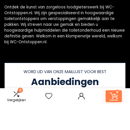
Ontdek de kunst van zorgeloos loodgieterswerk bij WC-
Ontstoppen.nl. Wij zijn gespecialiseerd in hoogwaardige
toiletontstoppers om verstoppingen gemakkelijk aan te
pakken. Wij streven naar uw gemak en bieden u
hoogwaardige hulpmiddelen die toiletonderhoud een nieuwe
definitie geven. Welkom in een klompenvrije wereld, welkom
bij WC-Ontstoppen.nl.
WORD LID VAN ONZE MAILLIJST VOOR BEST
Aanbiedingen
0
0
Vergelijken