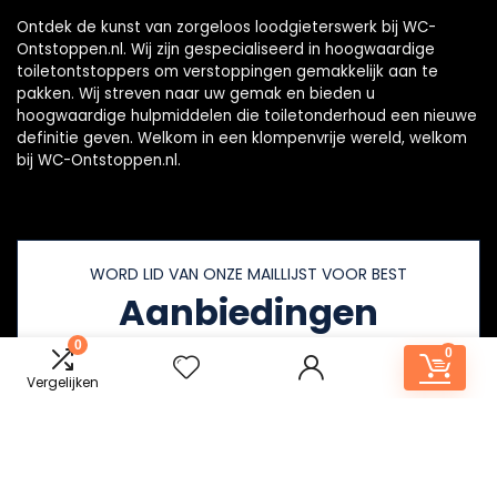
Ontdek de kunst van zorgeloos loodgieterswerk bij WC-
Ontstoppen.nl. Wij zijn gespecialiseerd in hoogwaardige
toiletontstoppers om verstoppingen gemakkelijk aan te
pakken. Wij streven naar uw gemak en bieden u
hoogwaardige hulpmiddelen die toiletonderhoud een nieuwe
definitie geven. Welkom in een klompenvrije wereld, welkom
bij WC-Ontstoppen.nl.
WORD LID VAN ONZE MAILLIJST VOOR BEST
Aanbiedingen
0
0
Vergelijken