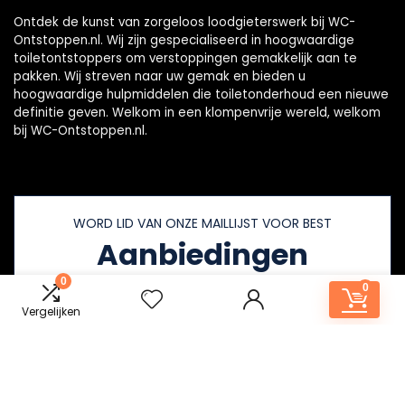
Ontdek de kunst van zorgeloos loodgieterswerk bij WC-
Ontstoppen.nl. Wij zijn gespecialiseerd in hoogwaardige
toiletontstoppers om verstoppingen gemakkelijk aan te
pakken. Wij streven naar uw gemak en bieden u
hoogwaardige hulpmiddelen die toiletonderhoud een nieuwe
definitie geven. Welkom in een klompenvrije wereld, welkom
bij WC-Ontstoppen.nl.
WORD LID VAN ONZE MAILLIJST VOOR BEST
Aanbiedingen
0
0
Vergelijken