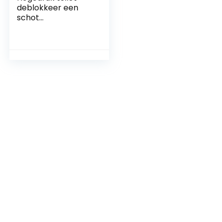
deblokkeer een
schot
toiletpijpplunjer,
hogedruk
luchtafvoer
verstoppingsverwij
deraar, sanitair
gereedschap,
multifunctionele
hogedruk
toiletzuiger voor
badkamer keuken
badkuip