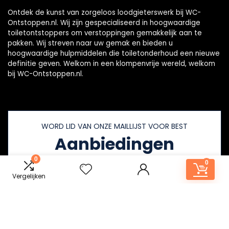
Ontdek de kunst van zorgeloos loodgieterswerk bij WC-
Ontstoppen.nl. Wij zijn gespecialiseerd in hoogwaardige
toiletontstoppers om verstoppingen gemakkelijk aan te
pakken. Wij streven naar uw gemak en bieden u
hoogwaardige hulpmiddelen die toiletonderhoud een nieuwe
definitie geven. Welkom in een klompenvrije wereld, welkom
bij WC-Ontstoppen.nl.
WORD LID VAN ONZE MAILLIJST VOOR BEST
Aanbiedingen
0
0
Vergelijken