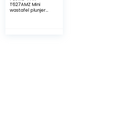
T627AMZ Mini
wastafel plunjer
(verpakking kan
variëren)