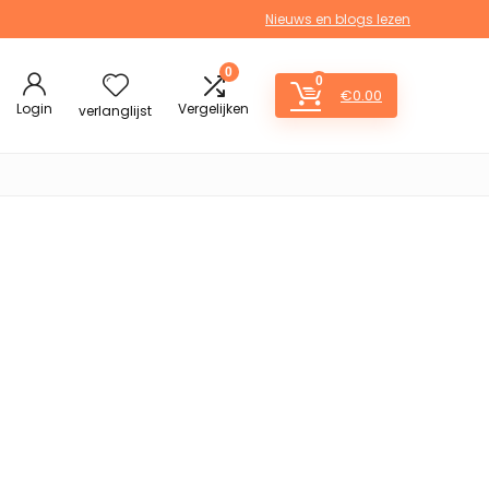
Nieuws en blogs lezen
0
0
€
0.00
Login
Vergelijken
verlanglijst