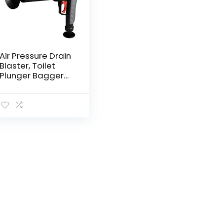
Air Pressure Drain
Blaster, Toilet
Plunger Bagger
Set voor
Verstopte Bad
Toilet Pijp Badkuip