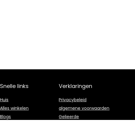
Snelle links
Verklaringen
Huis
Privacybeleid
Alles winkelen
algemene voorwaarden
Blogs
Gelieerde
openbaarmaking
Onze webshops
Adverteren