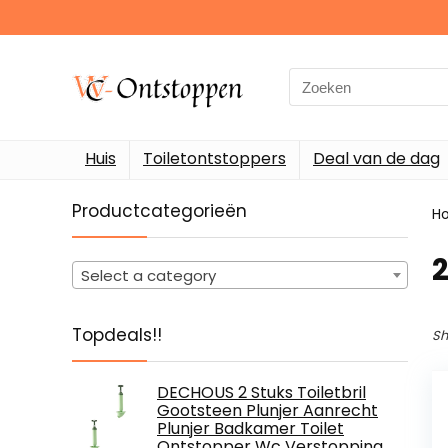
Search
for:
Huis
Toiletontstoppers
Deal van de dag
Productcategorieën
H
‎
Select a category
Topdeals!!
Sh
DECHOUS 2 Stuks Toiletbril
Gootsteen Plunjer Aanrecht
Plunjer Badkamer Toilet
Ontstopper Wc Verstopping