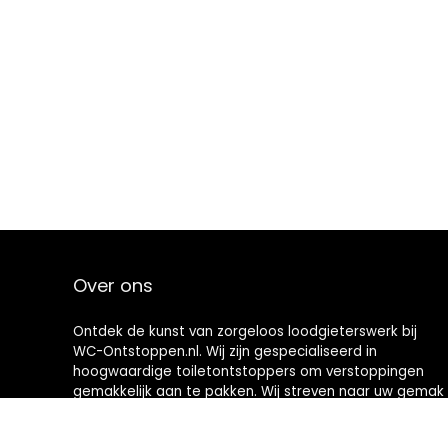
Over ons
Ontdek de kunst van zorgeloos loodgieterswerk bij
WC-Ontstoppen.nl. Wij zijn gespecialiseerd in
hoogwaardige toiletontstoppers om verstoppingen
gemakkelijk aan te pakken. Wij streven naar uw gemak
en bieden u hoogwaardige hulpmiddelen die
toiletonderhoud een nieuwe definitie geven. Welkom in