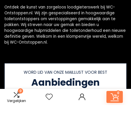
Ontdek de kunst van zorgeloos loodgieterswerk bij WC-
Ontstoppen.nl. Wij zijn gespecialiseerd in hoogwaardige
toiletontstoppers om verstoppingen gemakkelijk aan te
pakken. Wij streven naar uw gemak en bieden u
hoogwaardige hulpmiddelen die toiletonderhoud een nieuwe
definitie geven. Welkom in een klompenvrije wereld, welkom
bij WC-Ontstoppen.nl.
WORD LID VAN ONZE MAILLIJST VOOR BEST
Aanbiedingen
0
0
Vergelijken