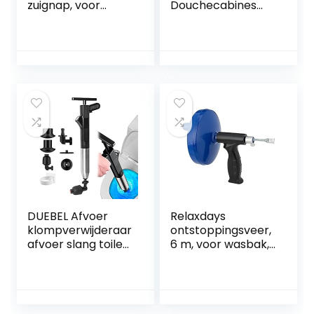
zuignap, voor
Douchecabines
afvoer, gootsteen,
Bad Afvoerbuster
toilet, wastafel,
als
douche enz.,140
douchegootsteenz
mm
uiger Badkamer
Luchtafvoerblaste
r
Hogedruktoiletzuig
er voor keuken
Badkamer
Douchebad (Red 1)
DUEBEL Afvoer
Relaxdays
klompverwijderaar
ontstoppingsveer,
afvoer slang toilet
6 m, voor wasbak,
plunjer met
toilet, douche,
houder slang
badkuip,
afvoer klomp
gootsteenontstop
remover plunjers
per, rioolveer, wc,