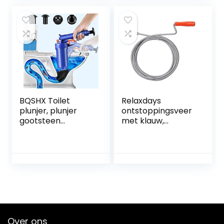
voor badkamer
blauw/zwart
toilet ontstopper
gootsteen plunjer
sanitair slang
(zwart)
BQSHX Toilet
Relaxdays
plunjer, plunjer
ontstoppingsveer
gootsteen
met klauw,
deblocker met 4
mechanische
formaat zuigers,
rioolveer, WC,
hogedruk toilet
douche, wastafel,
plunjer, toilet
9mm x 5m, zilver
deblokker,
wastafel plunjer
voor bad, toilet,
verstopte pijp
Over ons