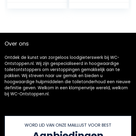
gootsteenontstop
drukveerelement
per, rioolveer, wc,
met een
blauw/zwart
levensduur >
80.000 cycli
Over ons
Ontdek de kunst van zorgeloos loodgieterswerk bij WC-
Ontstoppen.nl. Wij zijn gespecialiseerd in hoogwaardige
toiletontstoppers om verstoppingen gemakkelijk aan te
pakken. Wij streven naar uw gemak en bieden u
hoogwaardige hulpmiddelen die toiletonderhoud een nieuwe
definitie geven. Welkom in een klompenvrije wereld, welkom
bij WC-Ontstoppen.nl.
WORD LID VAN ONZE MAILLIJST VOOR BEST
Aanbiedingen