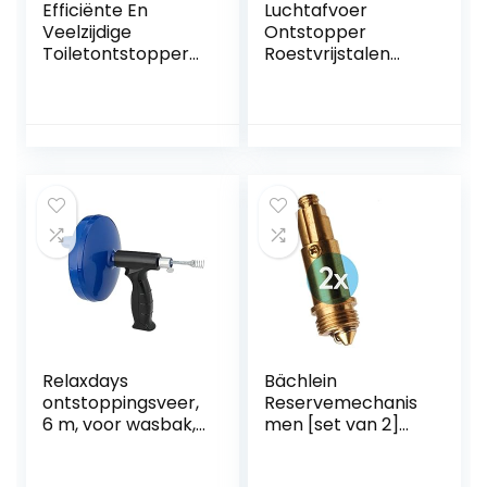
Efficiënte En
Luchtafvoer
Veelzijdige
Ontstopper
Toiletontstopper
Roestvrijstalen
Gebruiksvriendelijk
Hogedruk Afvoer
e Handmatige
Blaster Plunjer Pijp
Ontstopper Voor
Ontstoppingstool
Verschillende
Luchtafvoer
Leidingen
Blaster Kit voor
Comfortabele
Verstopte Toilet
Handgreep,
Wastafel Rioolbuis
Visuele Meter En
Vormvast
Materiaal Inclusief
Meerdere Bagger
Relaxdays
Bächlein
ontstoppingsveer,
Reservemechanis
6 m, voor wasbak,
men [set van 2]
toilet, douche,
voor universele
badkuip,
afvoergarnituur –