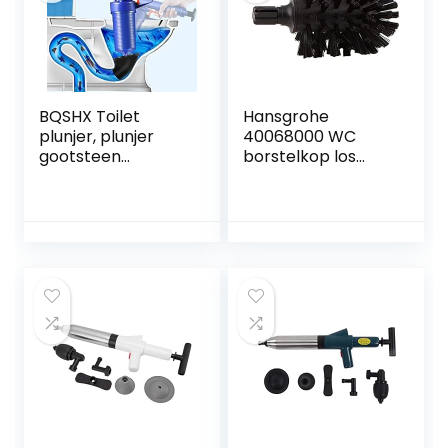
BQSHX Toilet
Hansgrohe
plunjer, plunjer
40068000 WC
gootsteen
borstelkop los
deblocker met 4
zwart
formaat zuigers,
hogedruk toilet
plunjer, toilet
deblokker,
wastafel plunjer
voor bad, toilet,
verstopte pijp