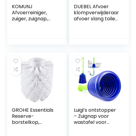
KOMUNJ
DUEBEL Afvoer
Afvoerreiniger,
klompverwijderaar
zuiger, zuignap,
afvoer slang toilet
uitloopreiniger,
plunjer met
voor toilet,
houder slang
wastafel, badkuip,
afvoer klomp
douchepomp,
remover plunjers
zuigbel,
voor badkamer
onderhoudsvriend
toilet ontstopper
elijk en
gootsteen plunjer
milieuvriendelijk
sanitair slang
met steel
(zwart)
GROHE Essentials
Luigi’s ontstopper
Reserve-
– Zuignap voor
borstelkop,
wastafel voor
40791001
verstoppingen –
ontstopper voor