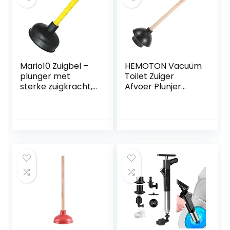
Mario10 Zuigbel –
HEMOTON Vacuüm
plunger met
Toilet Zuiger
sterke zuigkracht,
Afvoer Plunjer
onderhoudsarm.
Zware Plunjer
Universeel, Ideaal
Allesreiniger
voor het reinigen
Rubberen
van wastafels,
Toiletzuiger Afvoer
badkuipen,
Ontstopper
douches, wastafels
Gootsteen
en andere
Ontstopper
afvoeren.
Gootsteenontstop
Gemaakt in de EU
per Hout Douche
Kolom Universeel