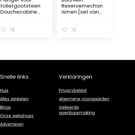
toiletgootsteen
Reservemechan
Douchecabines
ismen [set van
Bad
2] voor
Afvoerbuster als
universele
douchegootste
afvoergarnituur
enzuiger
–
Badkamer
drukveerelemen
Luchtafvoerblas
t met een
ter
levensduur >
Hogedruktoiletz
80.000 cycli
uiger voor
keuken
Snelle links
Verklaringen
Badkamer
Douchebad
(Red 1)
Huis
Privacybeleid
Alles winkelen
algemene voorwaarden
Blogs
Gelieerde
openbaarmaking
Onze webshops
Adverteren