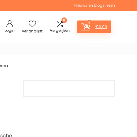
Nieuws en blogs lezen
0
0
€
0.00
Login
Vergelijken
verlanglijst
eren
ische