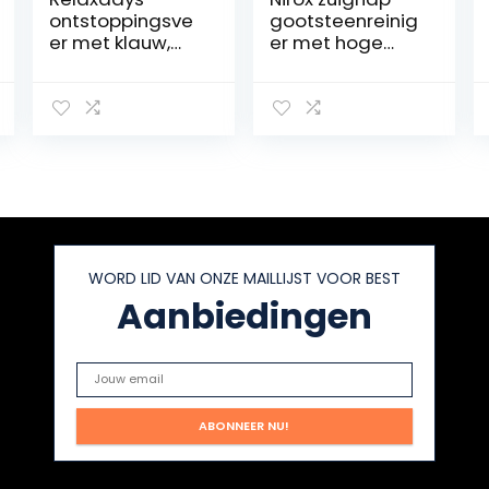
ontstoppingsve
gootsteenreinig
er met klauw,
er met hoge
mechanische
druk – vacuüm
rioolveer, WC,
gootsteenontst
douche,
opper met sterk
wastafel, 9mm x
zuigvermogen –
5m, zilver
onderhoudsvrie
ndelijke plopper
– ontstopper
met krachtige
perslucht
WORD LID VAN ONZE MAILLIJST VOOR BEST
Aanbiedingen