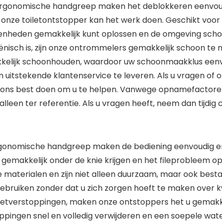
 ergonomische handgreep maken het deblokkeren eenvou
, onze toiletontstopper kan het werk doen. Geschikt voor 
genheden gemakkelijk kunt oplossen en de omgeving scho
iënisch is, zijn onze ontrommelers gemakkelijk schoon t
kkelijk schoonhouden, waardoor uw schoonmaakklus eenv
n uitstekende klantenservice te leveren. Als u vragen of
n ons best doen om u te helpen. Vanwege opnamefactoren
een ter referentie. Als u vragen heeft, neem dan tijdig c
gonomische handgreep maken de bediening eenvoudig en
t gemakkelijk onder de knie krijgen en het fileprobleem op
materialen en zijn niet alleen duurzaam, maar ook best
gebruiken zonder dat u zich zorgen hoeft te maken over 
letverstoppingen, maken onze ontstoppers het u gemakke
pingen snel en volledig verwijderen en een soepele wate