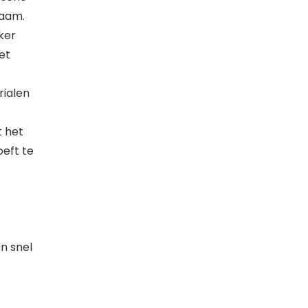
naam.
ker
et
rialen
t het
eft te
n snel