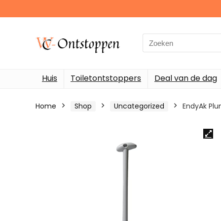
Search
for:
Huis
Toiletontstoppers
Deal van de dag
Home
Shop
Uncategorized
EndyAk Plu