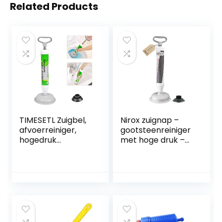
Related Products
TIMESETL Zuigbel,
Nirox zuignap –
afvoerreiniger,
gootsteenreiniger
hogedruk
met hoge druk –
afvoerpomp,
vacuüm
toiletpot met 2
gootsteenontstop
zuignappen (groot
per met sterk
en klein),
zuigvermogen –
reinigingspomp
onderhoudsvriend
voor toilet,
elijke plopper –
badkuip, wastafel,
ontstopper met
douche, bad
krachtige