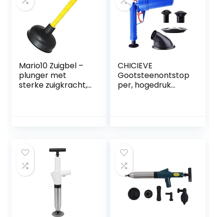
perslucht
Mario10 Zuigbel –
CHICIEVE
plunger met
Gootsteenontstop
sterke zuigkracht,
per, hogedruk
onderhoudsarm.
toiletontstopper
Universeel, Ideaal
rioolontstopper
voor het reinigen
om gemakkelijk
van wastafels,
alle verstopte
badkuipen,
gootstenen,
douches, wastafels
toiletten en
en andere
badkamers te
afvoeren.
ontstoppen.
Gemaakt in de EU