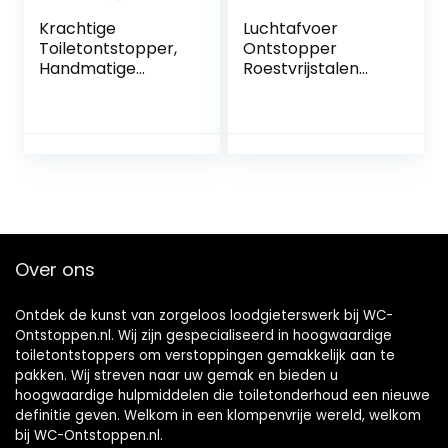
Krachtige
Luchtafvoer
Toiletontstopper,
Ontstopper
Handmatige
Roestvrijstalen
Pneumatische
Hogedruk Afvoer
Baggerpistoolreini
Blaster Plunjer Pijp
ger,
Ontstoppingstool
Antisliphandgreep,
Luchtafvoer
Hogedrukluchtafv
Blaster Kit voor
oerblazer voor
Verstopte Toilet
Keuken, Badkamer,
Wastafel Rioolbuis
Riool
Over ons
Ontdek de kunst van zorgeloos loodgieterswerk bij WC-
Ontstoppen.nl. Wij zijn gespecialiseerd in hoogwaardige
toiletontstoppers om verstoppingen gemakkelijk aan te
pakken. Wij streven naar uw gemak en bieden u
hoogwaardige hulpmiddelen die toiletonderhoud een nieuwe
definitie geven. Welkom in een klompenvrije wereld, welkom
bij WC-Ontstoppen.nl.