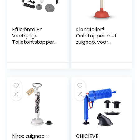
Efficiënte En
Klangfeiler®
Veelzijdige
Ontstopper met
Toiletontstopper
zuignap, voor
Gebruiksvriendelijk
afvoer, gootsteen,
e Handmatige
toilet, wastafel,
Ontstopper Voor
douche enz.,140
Verschillende
mm
Leidingen
Comfortabele
Handgreep,
Visuele Meter En
Vormvast
Materiaal Inclusief
Meerdere Bagger
Nirox zuignap –
CHICIEVE