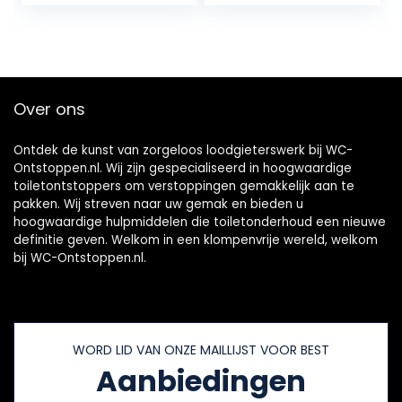
remover plunjers
9mm x 5m, zilver
voor badkamer
toilet ontstopper
gootsteen plunjer
sanitair slang
(zwart)
Over ons
Ontdek de kunst van zorgeloos loodgieterswerk bij WC-
Ontstoppen.nl. Wij zijn gespecialiseerd in hoogwaardige
toiletontstoppers om verstoppingen gemakkelijk aan te
pakken. Wij streven naar uw gemak en bieden u
hoogwaardige hulpmiddelen die toiletonderhoud een nieuwe
definitie geven. Welkom in een klompenvrije wereld, welkom
bij WC-Ontstoppen.nl.
WORD LID VAN ONZE MAILLIJST VOOR BEST
Aanbiedingen