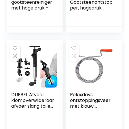
gootsteenreiniger
Gootsteenontstop
met hoge druk –
per, hogedruk
vacuüm
toiletontstopper
gootsteenontstop
rioolontstopper
per met sterk
om gemakkelijk
zuigvermogen –
alle verstopte
onderhoudsvriend
gootstenen,
elijke plopper –
toiletten en
ontstopper met
badkamers te
krachtige
ontstoppen.
perslucht
DUEBEL Afvoer
Relaxdays
klompverwijderaar
ontstoppingsveer
afvoer slang toilet
met klauw,
plunjer met
mechanische
houder slang
rioolveer, WC,
afvoer klomp
douche, wastafel,