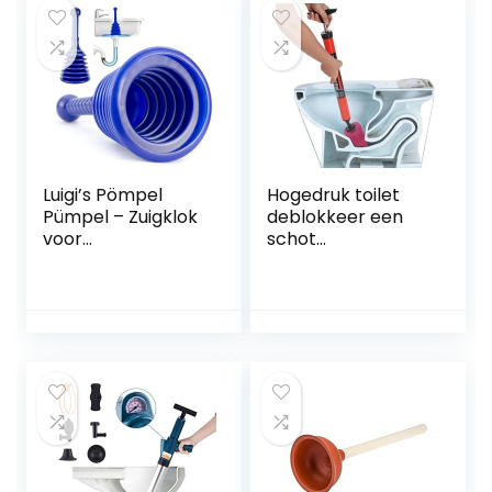
Hogedruktoiletzuig
er voor keuken
Badkamer
Douchebad (Red 1)
Luigi’s Pömpel
Hogedruk toilet
Pümpel – Zuigklok
deblokkeer een
voor
schot
verstoppingen in
toiletpijpplunjer,
afvoeren, toiletten,
hogedruk
gootstenen – Klein
luchtafvoer
en krachtig,
verstoppingsverwij
commerciële
deraar, sanitair
loodgieter met
gereedschap,
grote balg
multifunctionele
hogedruk
toiletzuiger voor
badkamer keuken
badkuip