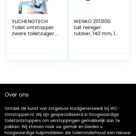
YUCHENGTECH
WENKO 21113100
Toilet ontstopper
tuit reiniger
zware toiletzuiger
rubber, 140 mm, 14
met 2
x 35 x 14 cm
afvoerhaarreiniger
s en 4
vervangbare
koppen
hogedrukplunjer
toilet ontstopper
gereedschap voor
het deblokkeren
Over ons
van badkuip,
afvoer en
Ontdek de kunst van zorgeloos loodgieterswerk bij WC-
Ontstoppen.nl. Wij zijn gespecialiseerd in hoogwaardige
toiletontstoppers om verstoppingen gemakkelijk aan te
pakken. Wij streven naar uw gemak en bieden u
hoogwaardige hulpmiddelen die toiletonderhoud een nieuwe