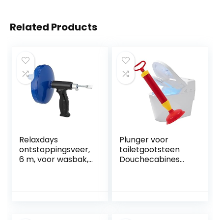
Related Products
Relaxdays
Plunger voor
ontstoppingsveer,
toiletgootsteen
6 m, voor wasbak,
Douchecabines
toilet, douche,
Bad Afvoerbuster
badkuip,
als
gootsteenontstop
douchegootsteenz
per, rioolveer, wc,
uiger Badkamer
blauw/zwart
Luchtafvoerblaste
r