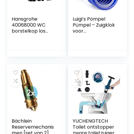
Hansgrohe
Luigi’s Pömpel
40068000 WC
Pümpel – Zuigklok
borstelkop los
voor
zwart
verstoppingen in
afvoeren, toiletten,
gootstenen – Klein
en krachtig,
commerciële
loodgieter met
grote balg
Bächlein
YUCHENGTECH
Reservemechanis
Toilet ontstopper
men [set van 2]
zware toiletzuiger