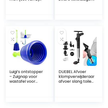
voor universele
met 2
afvoergarnituur –
afvoerhaarreiniger
drukveerelement
s en 4
met een
vervangbare
levensduur >
koppen
80.000 cycli
hogedrukplunjer
toilet ontstopper
gereedschap voor
het deblokkeren
van badkuip,
afvoer en
Luigi’s ontstopper
DUEBEL Afvoer
– Zuignap voor
klompverwijderaar
wastafel voor
afvoer slang toilet
verstoppingen –
plunjer met
ontstopper voor
houder slang
elke afvoer
afvoer klomp
remover plunjers
voor badkamer